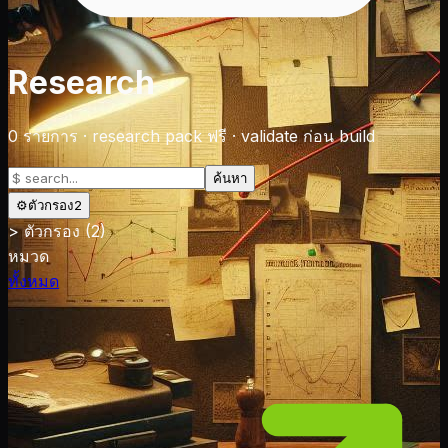
Research
0
รายการ
·
research pack ฟรี · validate ก่อน build
ค้นหา
⚙
ตัวกรอง
2
>
ตัวกรอง
(2)
หมวด
ทั้งหมด