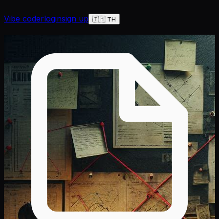
Vibe coder
login
sign up
🇹🇭 TH