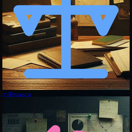
ภาษี/กฎหมาย