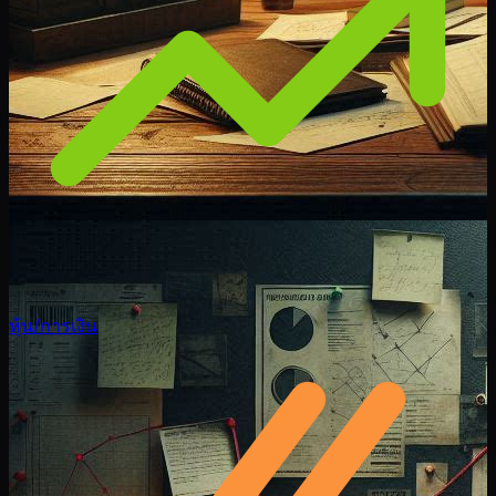
หุ้น/การเงิน