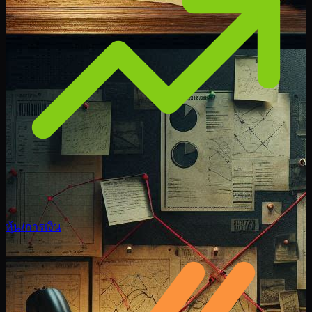
หุ้น/การเงิน