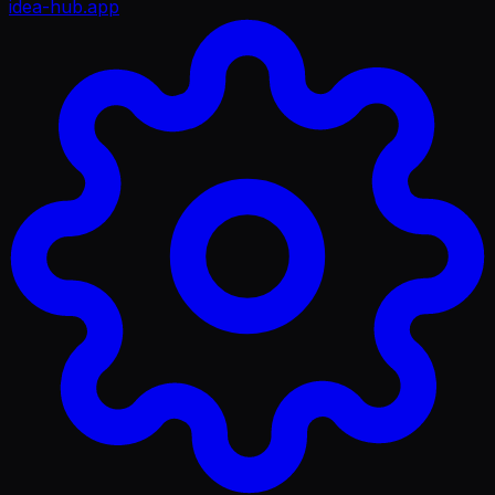
idea-hub
.app