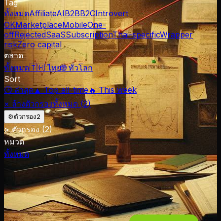
Tag
ทั้งหมด
Affiliate
AI
B2B
B2C
Introvert
OK
Marketplace
Mobile
One-
off
Rejected
SaaS
Subscription
Thai-specific
Wrapper
risk
Zero capital
ตลาด
ทั้งหมด
🇹🇭 ไทย
🌐 ทั่วโลก
Sort
🕒 ล่าสุด
▲ Top all-time
🔥 This week
× ล้างตัวกรองทั้งหมด (
2
)
⚙
ตัวกรอง
2
>
ตัวกรอง
(2)
หมวด
ทั้งหมด