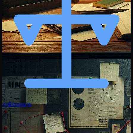
ภาษี/กฎหมาย