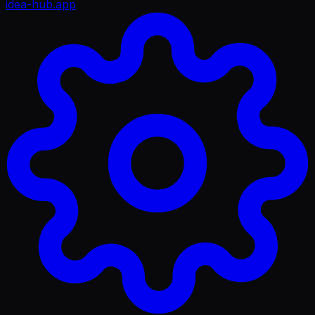
idea-hub
.app