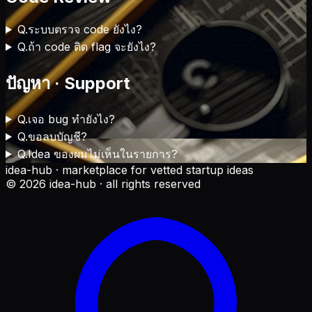
Q.
ระบบตรวจ code ยังไง?
Q.
ถ้า code ติด flag จะยังไง?
ปัญหา · Support
Q.
เจอ bug ทำยังไง?
Q.
ขอลบบัญชี?
Q.
Idea ของผมไม่เห็นในรายการ?
idea-hub · marketplace for vetted startup ideas
©
2026
idea-hub · all rights reserved