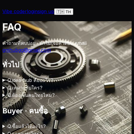
Vibe coder
login
sign up
🇹🇭 TH
FAQ
คำถามที่พบบ่อย · ถ้าไม่เจอคำตอบ email
gmhubgg@gmail.com
ทั่วไป
Q.
idea-hub คืออะไร?
Q.
เหมาะกับใคร?
Q.
ต้องเป็นคนไทยไหม?
Buyer · คนซื้อ
Q.
ซื้อแล้วได้อะไร?
Q.
ราคาเท่าไหร่?