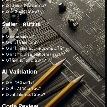
Q.
ใช้ idea ที่ซื้อต่อยังไง?
Q.
ขอคืนเงินได้ไหม?
Seller · คนขาย
Q.
ลงไอเดียยังไง?
Q.
ขายได้ tier ไหน?
Q.
ทำไม idea ของผมเปิดขายไม่ได้?
Q.
ค่าธรรมเนียม platform เท่าไหร่?
Q.
ได้เงินยังไง · เมื่อไหร่?
AI Validation
Q.
AI ใช้ตัวอะไร?
Q.
เชื่อ AI ได้แค่ไหน?
Q.
validate ใหม่ได้ไหม?
Code Review