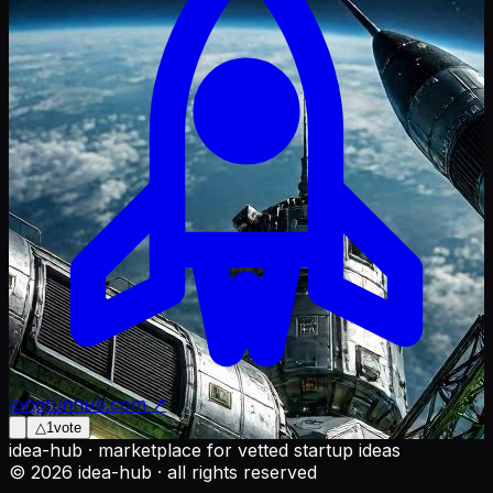
longtunhub.com ↗
△
1
vote
idea-hub · marketplace for vetted startup ideas
©
2026
idea-hub · all rights reserved