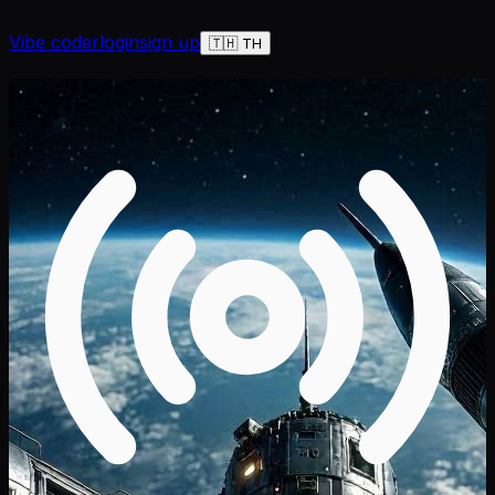
Vibe coder
login
sign up
🇹🇭 TH