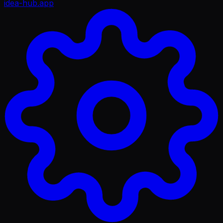
idea-hub
.app