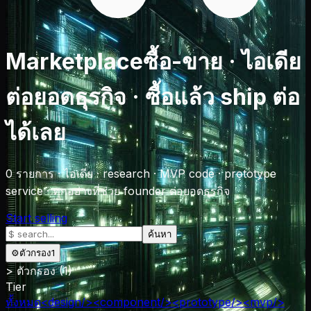
Marketplace
ซื้อ-ขาย · ไอเดีย
ต่อยอดธุรกิจ · ซื้อแล้ว ship ต่อ
ได้เลย
0
รายการ
·
ไอเดีย · research · MVP code · prototype
service · ทุกอย่างที่ช่วย founder ต่อยอดธุรกิจ
Start selling
ค้นหา
⚙
ตัวกรอง
1
>
ตัวกรอง
(1)
Tier
ทั้งหมด
<design/>
<component/>
<prototype/>
<mvp/>