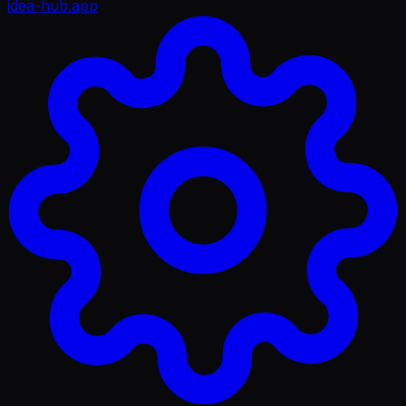
idea-hub
.app