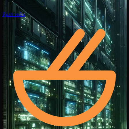
หุ้น/การเงิน