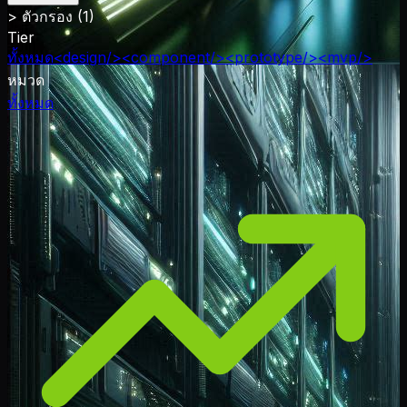
>
ตัวกรอง
(1)
Tier
ทั้งหมด
<design/>
<component/>
<prototype/>
<mvp/>
หมวด
ทั้งหมด