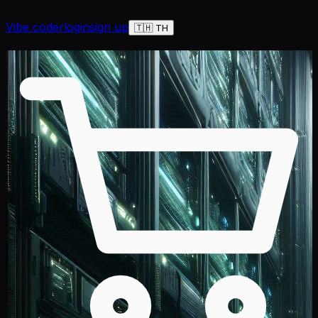
Vibe coder
login
sign up
🇹🇭 TH