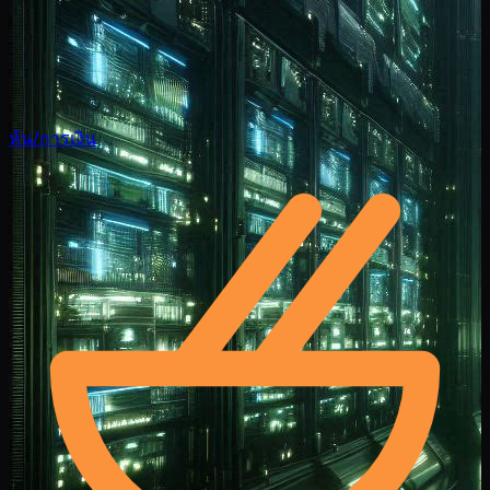
หุ้น/การเงิน