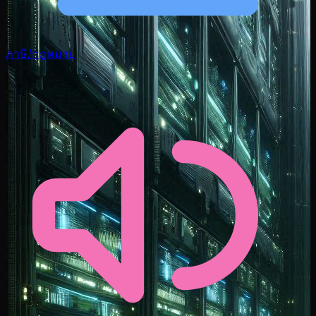
ภาษี/กฎหมาย