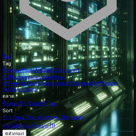
อื่นๆ
Tag
ทั้งหมด
Affiliate
AI
B2B
B2C
Introvert
OK
Marketplace
Mobile
One-
off
Rejected
SaaS
Subscription
Thai-specific
Wrapper
risk
Zero capital
ตลาด
ทั้งหมด
🇹🇭 ไทย
🌐 ทั่วโลก
Sort
🕒 ล่าสุด
▲ Top all-time
🔥 This week
× ล้างตัวกรองทั้งหมด (
1
)
⚙
ตัวกรอง
1