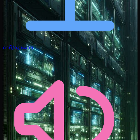
ภาษี/กฎหมาย