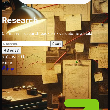
Research
0
รายการ
·
research pack ฟรี · validate ก่อน build
ค้นหา
⚙
ตัวกรอง
1
>
ตัวกรอง
(1)
หมวด
ทั้งหมด