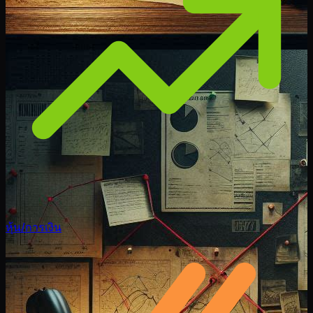
หุ้น/การเงิน