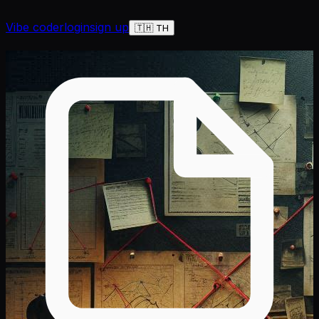
Vibe coder
login
sign up
🇹🇭 TH