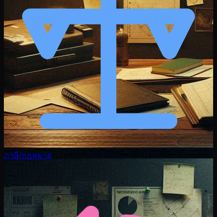
ภาษี/กฎหมาย