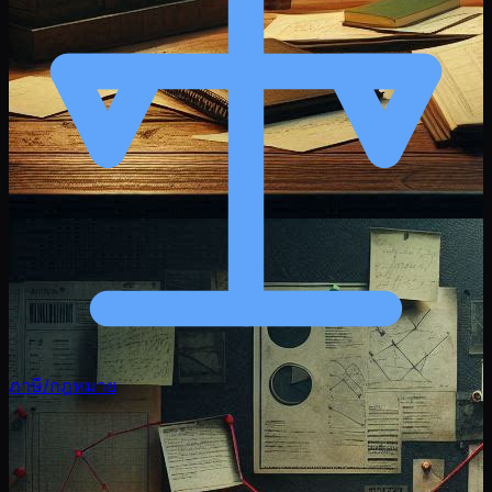
ภาษี/กฎหมาย