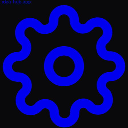
idea-hub
.app