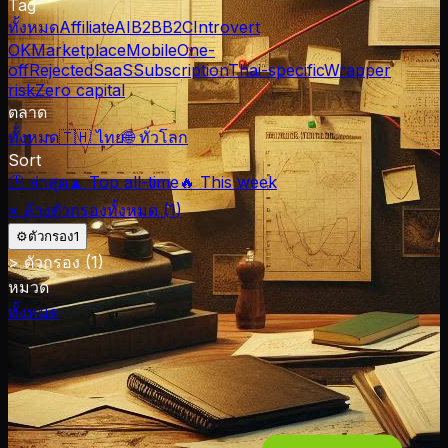
Tag
ทั้งหมด
Affiliate
AI
B2B
B2C
Introvert
OK
Marketplace
Mobile
One-
off
Rejected
SaaS
Subscription
Thai-specific
Wrapper
risk
Zero capital
ตลาด
ทั้งหมด
🇹🇭 ไทย
🌐 ทั่วโลก
Sort
🕒 ล่าสุด
▲ Top all-time
🔥 This week
× ล้างตัวกรองทั้งหมด (
1
)
⚙
ตัวกรอง
1
>
ตัวกรอง
(1)
หมวด
ทั้งหมด