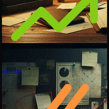
หุ้น/การเงิน